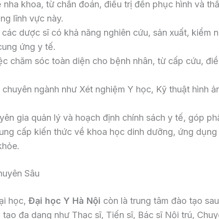
nha khoa, từ chẩn đoán, điều trị đến phục hình và t
ng lĩnh vực này.
các dược sĩ có khả năng nghiên cứu, sản xuất, kiểm 
cung ứng y tế.
c chăm sóc toàn diện cho bệnh nhân, từ cấp cứu, điều
huyên ngành như Xét nghiệm Y học, Kỹ thuật hình ảnh
ên gia quản lý và hoạch định chính sách y tế, góp p
ng cấp kiến thức về khoa học dinh dưỡng, ứng dụng t
khỏe.
huyên Sâu
ại học,
Đại học Y Hà Nội
còn là trung tâm đào tạo sau
o tạo đa dạng như Thạc sĩ, Tiến sĩ, Bác sĩ Nội trú, Ch