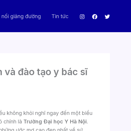
 nối giảng đường
Tin tức
 và đào tạo y bác sĩ
đều không khỏi nghĩ ngay đến một biểu
ó chính là
Trường Đại học Y Hà Nội
.
m những ước mơ cao đẹp nhất về sứ