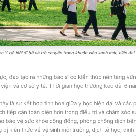
ọc Y Hà Nội đi bộ và trò chuyện trong khuôn viên xanh mát, hiện đại 
ực, đào tạo ra những bác sĩ có kiến thức nền tảng vữn
 viện và cơ sở y tế. Thời gian học thường kéo dài 6 nă
ày là sự kết hợp tinh hoa giữa y học hiện đại và các
h tiếp cận toàn diện hơn trong điều trị và chăm sóc s
ào bảo vệ sức khỏe cộng đồng, phòng chống dịch bện
g bị kiến thức về vệ sinh môi trường, dịch tễ học, di