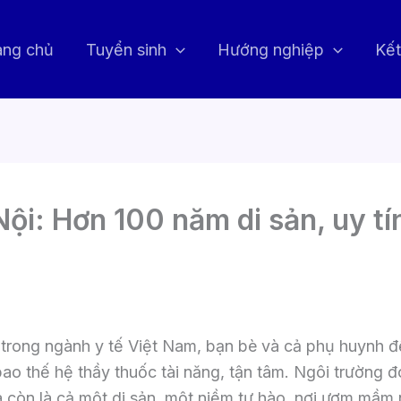
ang chủ
Tuyển sinh
Hướng nghiệp
Kết
ội: Hơn 100 năm di sản, uy tín
 trong ngành y tế Việt Nam, bạn bè và cả phụ huynh 
bao thế hệ thầy thuốc tài năng, tận tâm. Ngôi trường đ
à còn là cả một di sản, một niềm tự hào, nơi ươm mầ