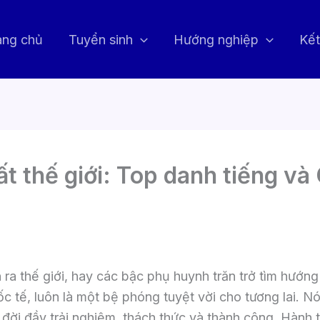
ang chủ
Tuyển sinh
Hướng nghiệp
Kết
ất thế giới: Top danh tiếng v
ra thế giới, hay các bậc phụ huynh trăn trở tìm hướng
ốc tế, luôn là một bệ phóng tuyệt vời cho tương lai. N
đời đầy trải nghiệm, thách thức và thành công. Hành 