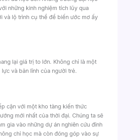
ới những kinh nghiệm tích lũy qua
 và lộ trình cụ thể để biến ước mơ ấy
g lại giá trị to lớn. Không chỉ là một
lực và bản lĩnh của người trẻ.
ếp cận với một kho tàng kiến thức
hướng mới nhất của thời đại. Chúng ta sẽ
ham gia vào những dự án nghiên cứu đỉnh
 không chỉ học mà còn đóng góp vào sự