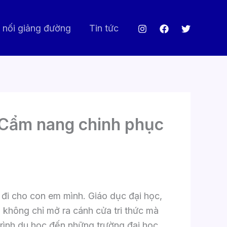
 nối giảng đường
Tin tức
à Cẩm nang chinh phục
 đi cho con em mình. Giáo dục đại học,
ó không chỉ mở ra cánh cửa tri thức mà
trình du học đến những trường đại học