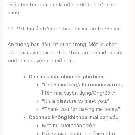
thiệu tên tuổi mà còn là cơ hội để bạn tự “bán”
mình.
2.1. Mở đầu ấn tượng: Chào hỏi và tạo thiện cảm
Ấn tượng ban đầu rất quan trọng. Một lời chào
đúng mực và thái độ thân thiện có thể mở ra một
buổi nói chuyện cởi mở hơn.
Các mẫu câu chào hỏi phổ biến:
“Good morning/afternoon/evening,
[Tên nhà tuyển dụng/Ông/Bà].”
“It’s a pleasure to meet you.”
“Thank you for having me today.”
Cách tạo không khí thoải mái ban đầu:
Một nụ cười thân thiện.
Hỏi xã giao ngắn gọn (nếu phù