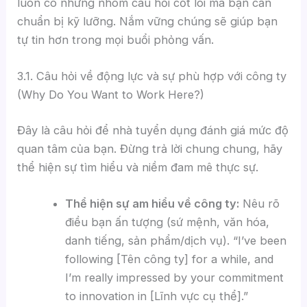
luôn có những nhóm câu hỏi cốt lõi mà bạn cần
chuẩn bị kỹ lưỡng. Nắm vững chúng sẽ giúp bạn
tự tin hơn trong mọi buổi phỏng vấn.
3.1. Câu hỏi về động lực và sự phù hợp với công ty
(Why Do You Want to Work Here?)
Đây là câu hỏi để nhà tuyển dụng đánh giá mức độ
quan tâm của bạn. Đừng trả lời chung chung, hãy
thể hiện sự tìm hiểu và niềm đam mê thực sự.
Thể hiện sự am hiểu về công ty:
Nêu rõ
điều bạn ấn tượng (sứ mệnh, văn hóa,
danh tiếng, sản phẩm/dịch vụ). “I’ve been
following [Tên công ty] for a while, and
I’m really impressed by your commitment
to innovation in [Lĩnh vực cụ thể].”