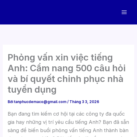
Nhảy
tới
nội
dung
Phỏng vấn xin việc tiếng
Anh: Cẩm nang 500 câu hỏi
và bí quyết chinh phục nhà
tuyển dụng
Bởi
tanphucdemaco@gmail.com
/
Tháng 3 3, 2026
Bạn đang tìm kiếm cơ hội tại các công ty đa quốc
gia hay những vị trí yêu cầu tiếng Anh? Bạn đã sẵn
sàng để biến buổi phỏng vấn tiếng Anh thành bàn