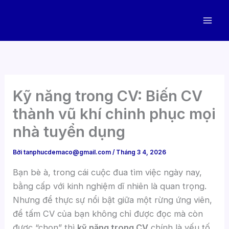
Nhảy
tới
nội
dung
Kỹ năng trong CV: Biến CV
thành vũ khí chinh phục mọi
nhà tuyển dụng
Bởi
tanphucdemaco@gmail.com
/
Tháng 3 4, 2026
Bạn bè à, trong cái cuộc đua tìm việc ngày nay,
bằng cấp với kinh nghiệm dĩ nhiên là quan trọng.
Nhưng để thực sự nổi bật giữa một rừng ứng viên,
để tấm CV của bạn không chỉ được đọc mà còn
được “chọn” thì
kỹ năng trong CV
chính là yếu tố