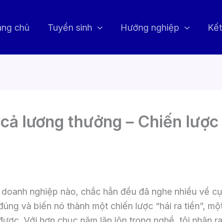
ang chủ
Tuyển sinh
Hướng nghiệp
Kết
cả lương thưởng – Chiến lược 
6
 doanh nghiệp nào, chắc hẳn đều đã nghe nhiều về cụ
 đúng và biến nó thành một chiến lược “hái ra tiền”, m
được. Với hơn chục năm lăn lộn trong nghề, tôi nhận r