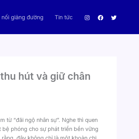
 nối giảng đường
Tin tức
thu hút và giữ chân
m từ “đãi ngộ nhân sự”. Nghe thì quen
ột bệ phóng cho sự phát triển bền vững
a rằng, đây không chỉ là một khoản chi