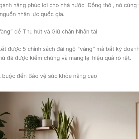
gánh nặng phúc lợi cho nhà nước. Đồng thời, nó cũng t
nguồn nhân lực quốc gia.
àng” để Thu hút và Giữ chân Nhân tài
 kết được 5 chính sách đãi ngộ “vàng” mà bất kỳ doan
thứ đã được kiểm chứng và mang lại hiệu quả rõ rệt.
ắt buộc đến Bảo vệ sức khỏe nâng cao