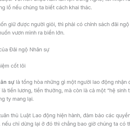
ng lồ nếu chúng ta biết cách khai thác.
ốn giữ được người giỏi, thì phải có chính sách đãi ngộ
muốn vươn mình ra biển lớn.
 của Đãi ngộ Nhân sự
niệm cốt lõi
hân sự
là tổng hòa những gì một người lao động nhận 
à tiền lương, tiền thưởng, mà còn là cả một “hệ sinh th
ng ty mang lại.
i tuân thủ Luật Lao động hiện hành, đảm bảo các quyề
n, nếu chỉ dừng lại ở đó thì chẳng bao giờ chúng ta có