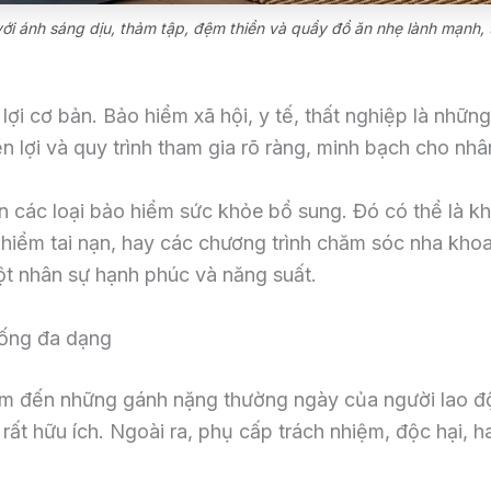
với ánh sáng dịu, thảm tập, đệm thiền và quầy đồ ăn nhẹ lành mạnh, 
lợi cơ bản. Bảo hiểm xã hội, y tế, thất nghiệp là nhữn
lợi và quy trình tham gia rõ ràng, minh bạch cho nhân
n các loại bảo hiểm sức khỏe bổ sung. Đó có thể là kh
 hiểm tai nạn, hay các chương trình chăm sóc nha kho
ột nhân sự hạnh phúc và năng suất.
sống đa dạng
âm đến những gánh nặng thường ngày của người lao độ
 rất hữu ích. Ngoài ra, phụ cấp trách nhiệm, độc hại, h