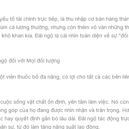
yếu tố tài chính trực tiếp, là thu nhập cơ bản hàng t
trùm cả lương thưởng, nhưng còn thêm vô vàn những thứ “
khô khan kia. Đãi ngộ là cái nhìn toàn diện về sự “đố
 ngộ đối với Mọi đối tượng
t viên thuốc bổ đa năng, có lợi cho tất cả các bên liê
 cuộc sống vật chất ổn định, yên tâm làm việc. Nó cũng
g góp của họ đang được nhìn nhận và trân trọng. Hơn 
c hay quyết định gắn bó lâu dài. Đãi ngộ tác động trực
ân sự, từ đó làm tăng năng suất lao động.