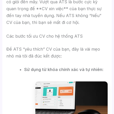
có giỏi đến mấy. Vượt qua ATS là bước cực kỳ
quan trọng để **CV xin việc** của bạn thực sự
đến tay nhà tuyển dụng. Nếu ATS không “hiểu”
CV của bạn, thì bạn sẽ mất đi cơ hội.
Các bước tối ưu CV cho hệ thống ATS
Để ATS “yêu thích” CV của bạn, đây là vài mẹo
nhỏ mà tôi đã đúc kết được:
Sử dụng từ khóa chính xác và tự nhiên: