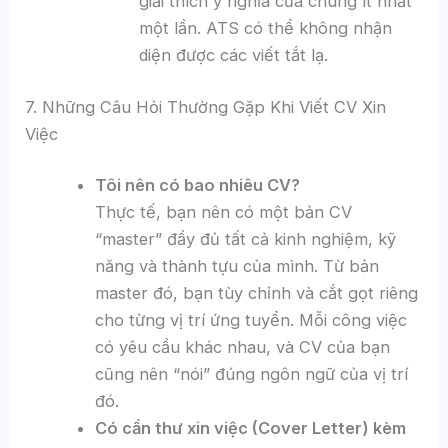
giải thích ý nghĩa của chúng ít nhất
một lần. ATS có thể không nhận
diện được các viết tắt lạ.
7. Những Câu Hỏi Thường Gặp Khi Viết CV Xin
Việc
Tôi nên có bao nhiêu CV?
Thực tế, bạn nên có một bản CV
“master” đầy đủ tất cả kinh nghiệm, kỹ
năng và thành tựu của mình. Từ bản
master đó, bạn tùy chỉnh và cắt gọt riêng
cho từng vị trí ứng tuyển. Mỗi công việc
có yêu cầu khác nhau, và CV của bạn
cũng nên “nói” đúng ngôn ngữ của vị trí
đó.
Có cần thư xin việc (Cover Letter) kèm