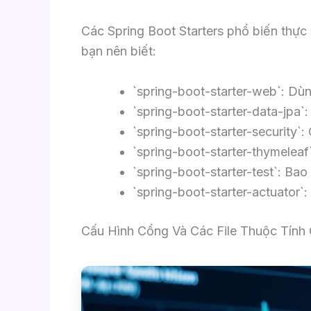
Các Spring Boot Starters phổ biến thực
bạn nên biết:
`spring-boot-starter-web`: D
`spring-boot-starter-data-jpa`:
`spring-boot-starter-security
`spring-boot-starter-thymeleaf
`spring-boot-starter-test`: Ba
`spring-boot-starter-actuator`
Cấu Hình Cổng Và Các File Thuộc Tính