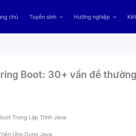
ang chủ
Tuyển sinh
Hướng nghiệp
Kết
ing Boot: 30+ vấn đề thường 
6
Boot Trong Lập Trình Java
Triển Ứng Dụng Java