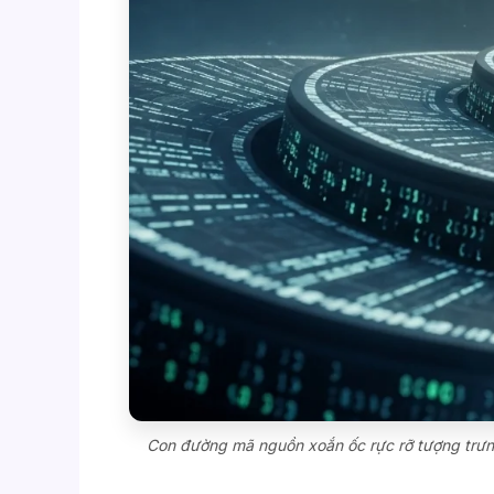
Con đường mã nguồn xoắn ốc rực rỡ tượng trưng c