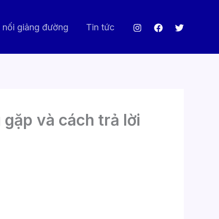
 nối giảng đường
Tin tức
gặp và cách trả lời