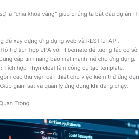
 sự là “chìa khóa vàng” giúp chúng ta bắt đầu dự án n
ùng để xây dựng ứng dụng web và RESTful API.
 Hỗ trợ tích hợp JPA với Hibernate để tương tác cơ sở 
`: Cung cấp tính năng bảo mật mạnh mẽ cho ứng dụng.
`: Tích hợp Thymeleaf làm công cụ tạo template.
o gồm các thư viện cần thiết cho việc kiểm thử ứng dụn
: Giúp giám sát và quản lý ứng dụng khi đang chạy.
 Quan Trọng