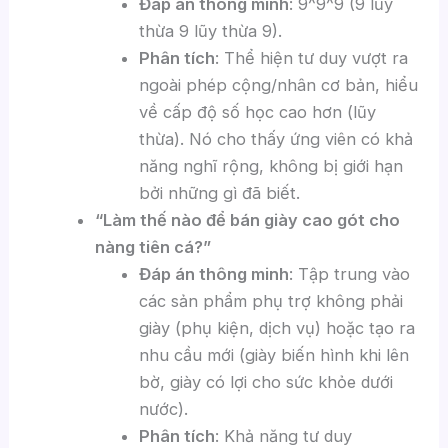
Đáp án thông minh
: 9^9^9 (9 lũy
thừa 9 lũy thừa 9).
Phân tích
: Thể hiện tư duy vượt ra
ngoài phép cộng/nhân cơ bản, hiểu
về cấp độ số học cao hơn (lũy
thừa). Nó cho thấy ứng viên có khả
năng nghĩ rộng, không bị giới hạn
bởi những gì đã biết.
“Làm thế nào để bán giày cao gót cho
nàng tiên cá?”
Đáp án thông minh
: Tập trung vào
các sản phẩm phụ trợ không phải
giày (phụ kiện, dịch vụ) hoặc tạo ra
nhu cầu mới (giày biến hình khi lên
bờ, giày có lợi cho sức khỏe dưới
nước).
Phân tích
: Khả năng tư duy