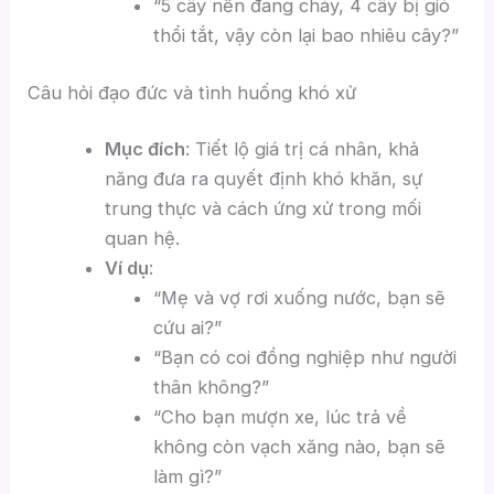
“5 cây nến đang cháy, 4 cây bị gió
thổi tắt, vậy còn lại bao nhiêu cây?”
Câu hỏi đạo đức và tình huống khó xử
Mục đích
: Tiết lộ giá trị cá nhân, khả
năng đưa ra quyết định khó khăn, sự
trung thực và cách ứng xử trong mối
quan hệ.
Ví dụ
:
“Mẹ và vợ rơi xuống nước, bạn sẽ
cứu ai?”
“Bạn có coi đồng nghiệp như người
thân không?”
“Cho bạn mượn xe, lúc trả về
không còn vạch xăng nào, bạn sẽ
làm gì?”