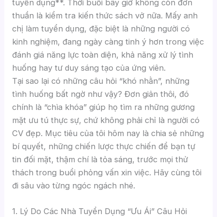
tuyển dụng**. Thời buổi bây giờ không còn đơn
thuần là kiểm tra kiến thức sách vở nữa. Mấy anh
chị làm tuyển dụng, đặc biệt là những người có
kinh nghiệm, đang ngày càng tinh ý hơn trong việc
đánh giá năng lực toàn diện, khả năng xử lý tình
huống hay tư duy sáng tạo của ứng viên.
Tại sao lại có những câu hỏi “khó nhằn”, những
tình huống bất ngờ như vậy? Đơn giản thôi, đó
chính là “chìa khóa” giúp họ tìm ra những gương
mặt ưu tú thực sự, chứ không phải chỉ là người có
CV đẹp. Mục tiêu của tôi hôm nay là chia sẻ những
bí quyết, những chiến lược thực chiến để bạn tự
tin đối mặt, thậm chí là tỏa sáng, trước mọi thử
thách trong buổi phỏng vấn xin việc. Hãy cùng tôi
đi sâu vào từng ngóc ngách nhé.
1. Lý Do Các Nhà Tuyển Dụng “Ưu Ái” Câu Hỏi