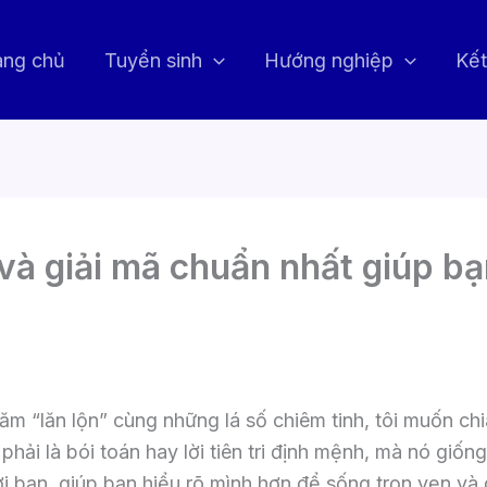
ang chủ
Tuyển sinh
Hướng nghiệp
Kết
và giải mã chuẩn nhất giúp bạ
6
m “lăn lộn” cùng những lá số chiêm tinh, tôi muốn chi
hải là bói toán hay lời tiên tri định mệnh, mà nó giố
i bạn, giúp bạn hiểu rõ mình hơn để sống trọn vẹn và 