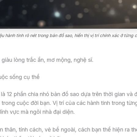
ệu hành tinh rõ nét trong bản đồ sao, hiển thị vị trí chính xác ở từn
 giàu lòng trắc ẩn, mơ mộng, nghệ sĩ.
cuộc sống cụ thể
à 12 phần chia nhỏ bản đồ sao dựa trên thời gian và đ
ể trong cuộc đời bạn. Vị trí của các hành tinh trong t
lĩnh vực mà ngôi nhà đại diện.
 thân, tính cách, vẻ bề ngoài, cách bạn thể hiện ra thế