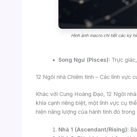
Hình ảnh macro chi tiết các ký hi
Song Ngư (Pisces):
Trực giác,
12 Ngôi nhà Chiêm tinh – Các lĩnh vực 
Khác với Cung Hoàng Đạo, 12 Ngôi nhà l
khía cạnh riêng biệt, một lĩnh vực cụ th
hiện năng lượng của hành tinh đó trong 
Nhà 1 (Ascendant/Rising):
Bản