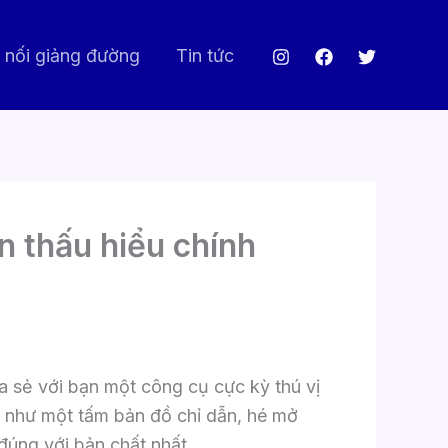
 nối giảng đường
Tin tức
n thấu hiểu chính
a sẻ với bạn một công cụ cực kỳ thú vị
ng như một tấm bản đồ chỉ dẫn, hé mở
đúng với bản chất nhất.