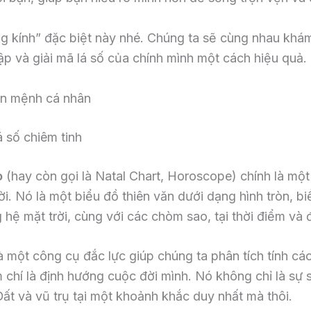
ăng kính” đặc biệt này nhé. Chúng ta sẽ cùng nhau khám
lập và giải mã lá số của chính mình một cách hiệu quả.
vận mệnh cá nhân
á số chiêm tinh
o
(hay còn gọi là Natal Chart, Horoscope) chính là một
 Nó là một biểu đồ thiên văn dưới dạng hình tròn, biểu
 hệ mặt trời, cùng với các chòm sao, tại thời điểm và đ
à một công cụ đắc lực giúp chúng ta phân tích tính cá
hí là định hướng cuộc đời mình. Nó không chỉ là sự 
Đất và vũ trụ tại một khoảnh khắc duy nhất mà thôi.