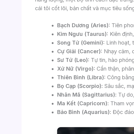
cái tôi cốt lõi, bản chất và mục tiêu số
Bạch Dương (Aries):
Tiên phon
Kim Ngưu (Taurus):
Kiên định,
Song Tử (Gemini):
Linh hoạt, t
Cự Giải (Cancer):
Nhạy cảm, qu
Sư Tử (Leo):
Tự tin, hào phóng,
Xử Nữ (Virgo):
Cẩn thận, phân 
Thiên Bình (Libra):
Công bằng,
Bọ Cạp (Scorpio):
Sâu sắc, mạn
Nhân Mã (Sagittarius):
Tự do, 
Ma Kết (Capricorn):
Tham vọng
Bảo Bình (Aquarius):
Độc đáo, 