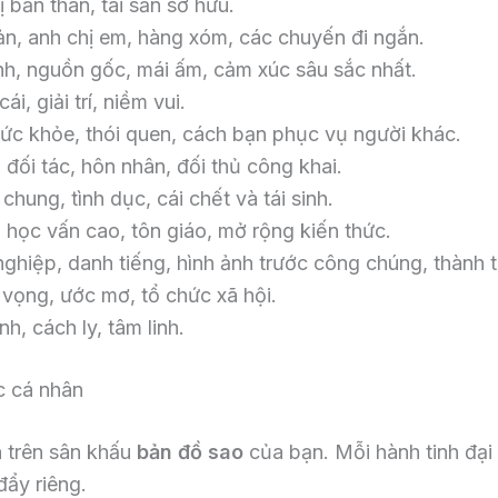
ị bản thân, tài sản sở hữu.
ản, anh chị em, hàng xóm, các chuyến đi ngắn.
nh, nguồn gốc, mái ấm, cảm xúc sâu sắc nhất.
i, giải trí, niềm vui.
ức khỏe, thói quen, cách bạn phục vụ người khác.
đối tác, hôn nhân, đối thủ công khai.
 chung, tình dục, cái chết và tái sinh.
a, học vấn cao, tôn giáo, mở rộng kiến thức.
ghiệp, danh tiếng, hình ảnh trước công chúng, thành t
vọng, ước mơ, tổ chức xã hội.
nh, cách ly, tâm linh.
c cá nhân
h trên sân khấu
bản đồ sao
của bạn. Mỗi hành tinh đại 
đẩy riêng.