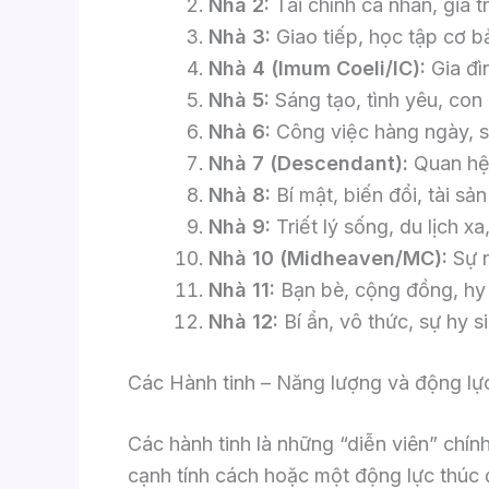
Nhà 2:
Tài chính cá nhân, giá tr
Nhà 3:
Giao tiếp, học tập cơ b
Nhà 4 (Imum Coeli/IC):
Gia đì
Nhà 5:
Sáng tạo, tình yêu, con cá
Nhà 6:
Công việc hàng ngày, s
Nhà 7 (Descendant):
Quan hệ 
Nhà 8:
Bí mật, biến đổi, tài sản
Nhà 9:
Triết lý sống, du lịch x
Nhà 10 (Midheaven/MC):
Sự n
Nhà 11:
Bạn bè, cộng đồng, hy 
Nhà 12:
Bí ẩn, vô thức, sự hy si
Các Hành tinh – Năng lượng và động lự
Các hành tinh là những “diễn viên” chín
cạnh tính cách hoặc một động lực thúc 