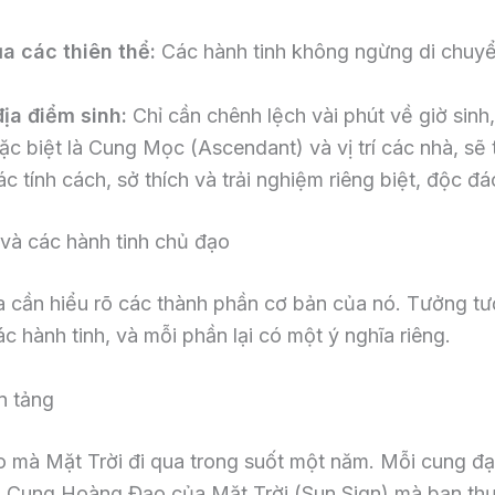
 các thiên thể:
Các hành tinh không ngừng di chuyển,
ịa điểm sinh:
Chỉ cần chênh lệch vài phút về giờ sinh
đặc biệt là Cung Mọc (Ascendant) và vị trí các nhà, sẽ
c tính cách, sở thích và trải nghiệm riêng biệt, độc đ
 và các hành tinh chủ đạo
ta cần hiểu rõ các thành phần cơ bản của nó. Tưởng t
ác hành tinh, và mỗi phần lại có một ý nghĩa riêng.
n tảng
ạo mà Mặt Trời đi qua trong suốt một năm. Mỗi cung 
. Cung Hoàng Đạo của Mặt Trời (Sun Sign) mà bạn thườ