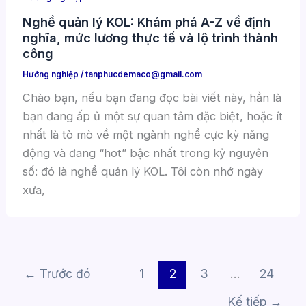
Nghề quản lý KOL: Khám phá A-Z về định
nghĩa, mức lương thực tế và lộ trình thành
công
Hướng nghiệp
/
tanphucdemaco@gmail.com
Chào bạn, nếu bạn đang đọc bài viết này, hẳn là
bạn đang ấp ủ một sự quan tâm đặc biệt, hoặc ít
nhất là tò mò về một ngành nghề cực kỳ năng
động và đang “hot” bậc nhất trong kỷ nguyên
số: đó là nghề quản lý KOL. Tôi còn nhớ ngày
xưa,
←
Trước đó
1
2
3
…
24
Kế tiếp
→