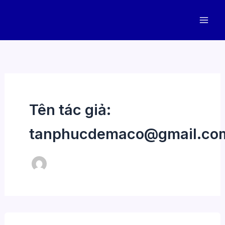
Nhảy
tới
nội
dung
Tên tác giả:
tanphucdemaco@gmail.co